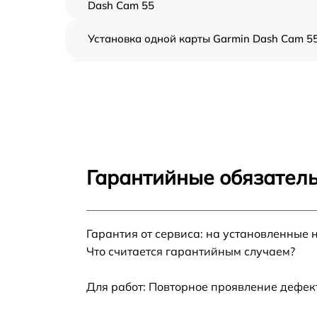
Dash Cam 55
Установка одной карты Garmin Dash Cam 5
Замена центральной платы Garmin Dash
Cam 55
Восстановление цепи питания Garmin Dash
Cam 55
Замена дисплея Garmin Dash Cam 55
Гарантийные обязатель
Восстановление после попадания влаги
Garmin Dash Cam 55
Замена сенсорного стекла Garmin Dash Ca
Гарантия от сервиса: на установленные 
55
Что считается гарантийным случаем?
Замена GPS-модуля Garmin Dash Cam 55
Для работ: Повторное проявление дефек
Установка/обновление карт Garmin Dash