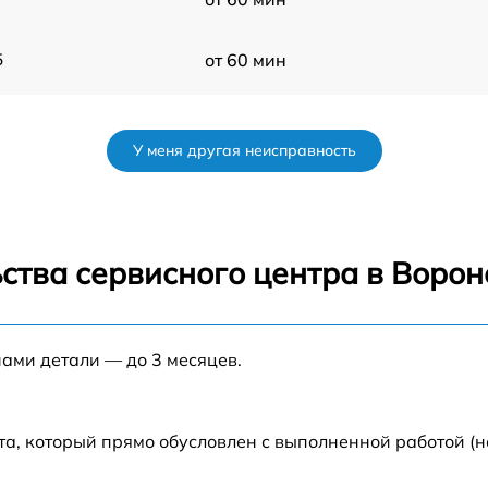
5
от 60 мин
от 60 мин
У меня другая неисправность
от 60 мин
от 60 мин
ства сервисного центра в Воро
от 60 мин
m
нами детали — до 3 месяцев.
от 60 мин
от 60 мин
та, который прямо обусловлен с выполненной работой (н
от 60 мин