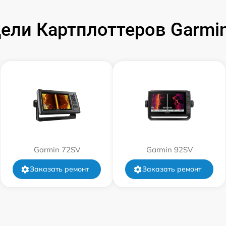
ели Картплоттеров Garm
от 60 мин
от 60 мин
от 60 мин
Garmin 72SV
Garmin 92SV
Заказать ремонт
Заказать ремонт