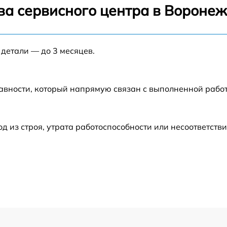
ва сервисного центра в Вороне
от 60 мин
 детали — до 3 месяцев.
от 60 мин
от 60 мин
авности, который напрямую связан с выполненной рабо
от 30 мин
из строя, утрата работоспособности или несоответств
от 60 мин
от 60 мин
от 60 мин
от 60 мин