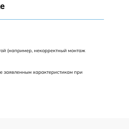
же
500 р
600 р
600 р
той (например, некорректный монтаж
1600 р
ие заявленным характеристикам при
600 р
500 р
500 р
600 р