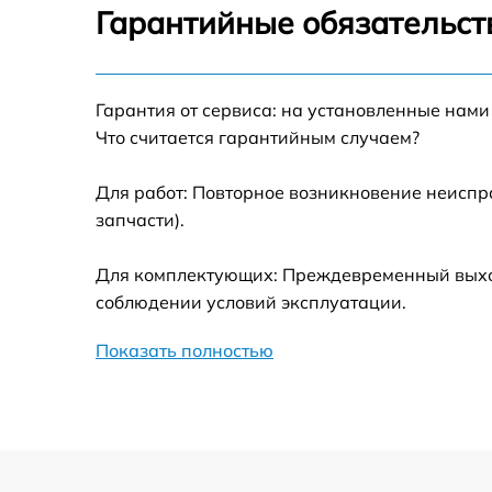
Гарантийные обязательст
Замена термотрубок
Гарантия от сервиса: на установленные нами
Замена станции airport
Что считается гарантийным случаем?
Замена подсветки матрицы
Для работ: Повторное возникновение неиспр
запчасти).
Замена батареи
Для комплектующих: Преждевременный выход 
Замена аудио выхода
соблюдении условий эксплуатации.
Показать полностью
Замена VGA порта
Замена S-Video порта
Чистка от вирусов