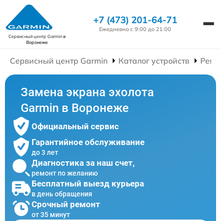
+7 (473) 201-64-71
Ежедневно с 9:00 до 21:00
Сервисный центр Garmin
в
Воронеже
Сервисный центр Garmin
Каталог устройств
Ремо
Замена экрана эхолота
Garmin в Воронеже
Официальный сервис
Гарантийное обслуживание
до 3 лет
Диагностика за наш счет,
ремонт по желанию
Бесплатный выезд курьера
в день обращения
Срочный ремонт
от 35 минут