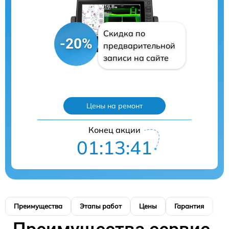
Скидка по
-20%
предварительной
записи на сайте
Цены на ремонт
Конец акции
01:13:40
Преимущества
Этапы работ
Цены
Гарантия
М